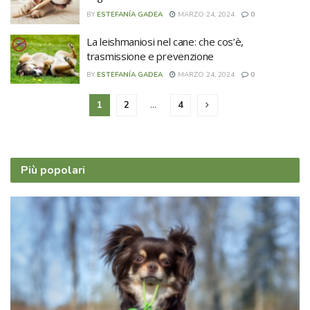
BY
ESTEFANÍA GADEA
MARZO 24, 2024
0
La leishmaniosi nel cane: che cos’è,
trasmissione e prevenzione
BY
ESTEFANÍA GADEA
MARZO 24, 2024
0
1
2
…
4
Più popolari