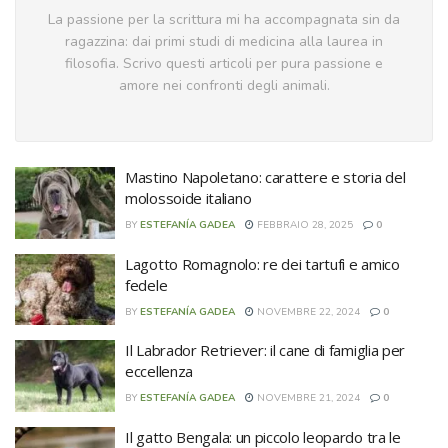
La passione per la scrittura mi ha accompagnata sin da
ragazzina: dai primi studi di medicina alla laurea in
filosofia. Scrivo questi articoli per pura passione e
amore nei confronti degli animali.
Mastino Napoletano: carattere e storia del
molossoide italiano
BY
ESTEFANÍA GADEA
FEBBRAIO 28, 2025
0
Lagotto Romagnolo: re dei tartufi e amico
fedele
BY
ESTEFANÍA GADEA
NOVEMBRE 22, 2024
0
Il Labrador Retriever: il cane di famiglia per
eccellenza
BY
ESTEFANÍA GADEA
NOVEMBRE 21, 2024
0
Il gatto Bengala: un piccolo leopardo tra le