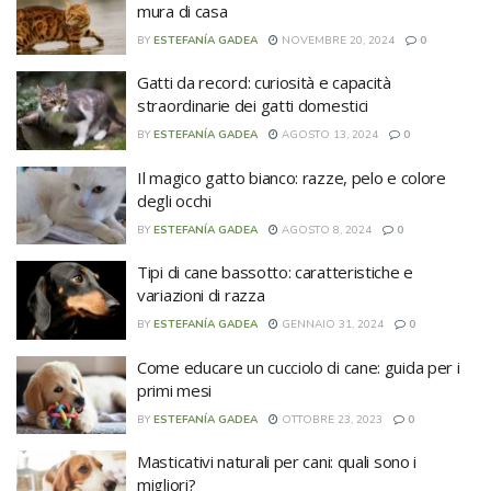
mura di casa
BY
ESTEFANÍA GADEA
NOVEMBRE 20, 2024
0
Gatti da record: curiosità e capacità
straordinarie dei gatti domestici
BY
ESTEFANÍA GADEA
AGOSTO 13, 2024
0
Il magico gatto bianco: razze, pelo e colore
degli occhi
BY
ESTEFANÍA GADEA
AGOSTO 8, 2024
0
Tipi di cane bassotto: caratteristiche e
variazioni di razza
BY
ESTEFANÍA GADEA
GENNAIO 31, 2024
0
Come educare un cucciolo di cane: guida per i
primi mesi
BY
ESTEFANÍA GADEA
OTTOBRE 23, 2023
0
Masticativi naturali per cani: quali sono i
migliori?