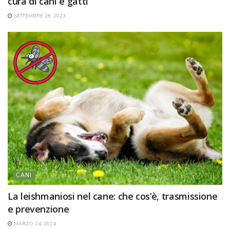
cura di cani e gatti
SETTEMBRE 28, 2023
CANI
La leishmaniosi nel cane: che cos’è, trasmissione
e prevenzione
MARZO 24, 2024