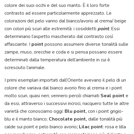
colore dei suoi occhi e del suo manto. È il loro forte
contrasto ad essere particolarmente apprezzato. Le
colorazioni del pelo vanno dal bianco/avorio al crema/ beige
con colori più scuri alle estremità: i cosiddetti
point
. Essi
determinano l’aspetto mascherato dal contrasto così
affasciante. I
point
possono assumere diverse tonalità sulle
zampe, muso, orecchie e coda e si pensa possano essere
determinati dalla temperatura dell’ambiente in cui è
scresciuto l’animale.
I primi esemplari importati dall’Oriente avevano il pelo di un
colore che variava dal bianco avorio fino al crema e i point
molto scuri, quasi neri; vennero perciò chiamati
Seal point
e
da essi, attraverso i successivi incroci, nacquero tutte le altre
varietà che conosciamo oggi:
Blu point,
con i point grigio-
blu e il manto bianco;
Chocolate point,
dalle tonalità più
calde sui point e pelo bianco avorio
; Lilac point
: rosa e lilla