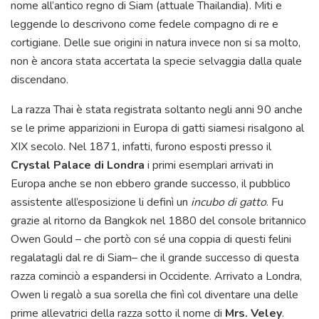
nome all’antico regno di Siam (attuale Thailandia). Miti e
leggende lo descrivono come fedele compagno di re e
cortigiane. Delle sue origini in natura invece non si sa molto,
non è ancora stata accertata la specie selvaggia dalla quale
discendano.
La razza Thai è stata registrata soltanto negli anni 90 anche
se le prime apparizioni in Europa di gatti siamesi risalgono al
XIX secolo. Nel 1871, infatti, furono esposti presso il
Crystal Palace di Londra
i primi esemplari arrivati in
Europa anche se non ebbero grande successo, il pubblico
assistente all’esposizione li definì un
incubo di gatto
. Fu
grazie al ritorno da Bangkok nel 1880 del console britannico
Owen Gould – che portò con sé una coppia di questi felini
regalatagli dal re di Siam– che il grande successo di questa
razza cominciò a espandersi in Occidente. Arrivato a Londra,
Owen li regalò a sua sorella che finì col diventare una delle
prime allevatrici della razza sotto il nome di
Mrs. Veley
.