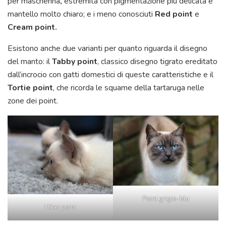
per mascherina
,
estremità con pigmentazione più delicata e
mantello molto chiaro; e i meno conosciuti
Red point
e
Cream point.
Esistono anche due varianti per quanto riguarda il disegno
del manto: il
Tabby point
, classico disegno tigrato ereditato
dall’incrocio con gatti domestici di queste caratteristiche e il
Tortie point
, che ricorda le squame della tartaruga nelle
zone dei point.
Point grigio-blu
I lilac point