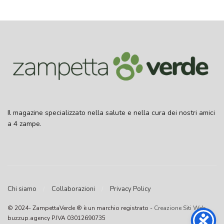
Il magazine specializzato nella salute e nella cura dei nostri amici
a 4 zampe.
Chi siamo
Collaborazioni
Privacy Policy
© 2024- ZampettaVerde ® è un marchio registrato -
Creazione Siti Web
buzzup.agency P.IVA 03012690735